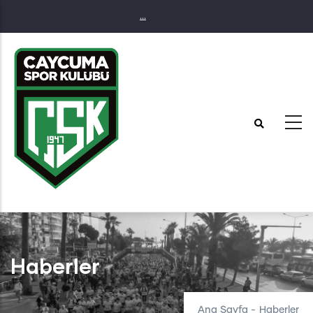
Ana
...
içeriğe
atla
Haberler
Ana Sayfa
-
Haberler