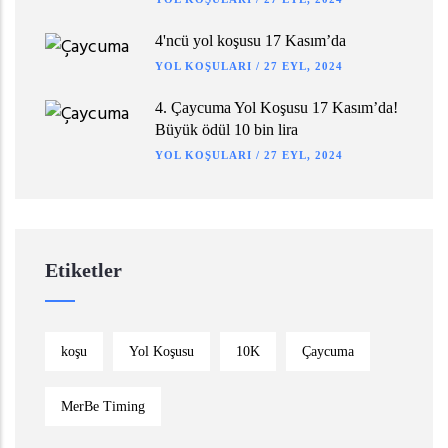
4'ncü yol koşusu 17 Kasım’da
YOL KOŞULARI
/
27 EYL, 2024
4. Çaycuma Yol Koşusu 17 Kasım’da!
Büyük ödül 10 bin lira
YOL KOŞULARI
/
27 EYL, 2024
Etiketler
koşu
Yol Koşusu
10K
Çaycuma
MerBe Timing