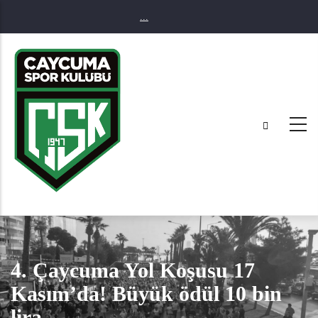
Ana
...
içeriğe
atla
4. Çaycuma Yol Koşusu 17
Kasım’da! Büyük ödül 10 bin
lira