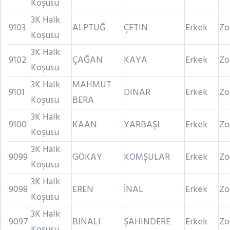
Koşusu
3K Halk
9103
ALPTUĞ
ÇETIN
Erkek
Zo
Koşusu
3K Halk
9102
ÇAĞAN
KAYA
Erkek
Zo
Koşusu
3K Halk
MAHMUT
9101
DINAR
Erkek
Zo
Koşusu
BERA
3K Halk
9100
KAAN
YARBAŞI
Erkek
Zo
Koşusu
3K Halk
9099
GÖKAY
KOMŞULAR
Erkek
Zo
Koşusu
3K Halk
9098
EREN
İNAL
Erkek
Zo
Koşusu
3K Halk
9097
BINALI
ŞAHINDERE
Erkek
Zo
Koşusu