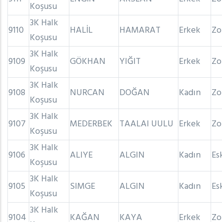
Koşusu
3K Halk
9110
HALİL
HAMARAT
Erkek
Zo
Koşusu
3K Halk
9109
GÖKHAN
YIĞIT
Erkek
Zo
Koşusu
3K Halk
9108
NURCAN
DOĞAN
Kadın
Zo
Koşusu
3K Halk
9107
MEDERBEK
TAALAI UULU
Erkek
Zo
Koşusu
3K Halk
9106
ALIYE
ALGIN
Kadın
Es
Koşusu
3K Halk
9105
SIMGE
ALGIN
Kadın
Es
Koşusu
3K Halk
9104
KAĞAN
KAYA
Erkek
Zo