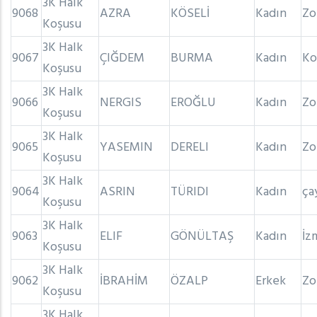
3K Halk
9068
AZRA
KÖSELİ
Kadın
Zo
Koşusu
3K Halk
9067
ÇIĞDEM
BURMA
Kadın
Ko
Koşusu
3K Halk
9066
NERGIS
EROĞLU
Kadın
Zo
Koşusu
3K Halk
9065
YASEMIN
DERELI
Kadın
Zo
Koşusu
3K Halk
9064
ASRIN
TÜRIDI
Kadın
ça
Koşusu
3K Halk
9063
ELIF
GÖNÜLTAŞ
Kadın
İz
Koşusu
3K Halk
9062
İBRAHİM
ÖZALP
Erkek
Zo
Koşusu
3K Halk