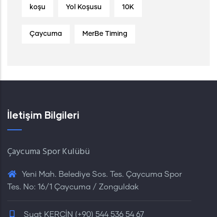
koşu
Yol Koşusu
10K
Çaycuma
MerBe Timing
İletişim Bilgileri
Çaycuma Spor Kulübü
Yeni Mah. Belediye Sos. Tes. Çaycuma Spor
Tes. No: 16/1 Çaycuma / Zonguldak
Suat KERCİN (+90) 544 536 54 67