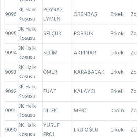
3K Halk
POYRAZ
9096
ÖRENBAŞ
Erkek
Zo
Koşusu
EYMEN
3K Halk
9095
SELÇUK
PORSUK
Erkek
Zo
Koşusu
3K Halk
9094
SELİM
AKPINAR
Erkek
Zo
Koşusu
3K Halk
9093
ÖMER
KARABACAK
Erkek
Zo
Koşusu
3K Halk
9092
FUAT
KALAYCI
Erkek
Zo
Koşusu
3K Halk
9091
DILEK
MERT
Kadın
Zo
Koşusu
3K Halk
YUSUF
9090
ERDIOĞLU
Erkek
Zo
Koşusu
EROL