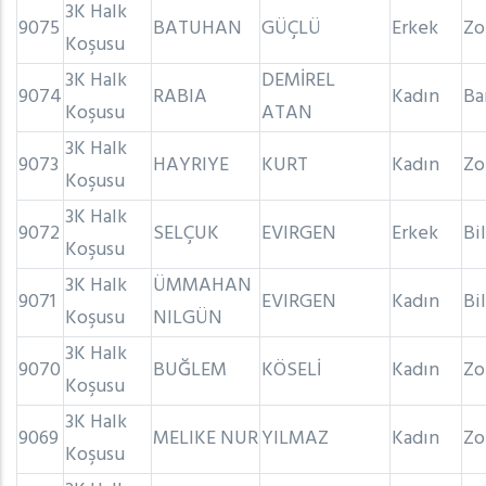
3K Halk
9075
BATUHAN
GÜÇLÜ
Erkek
Zo
Koşusu
3K Halk
DEMİREL
9074
RABIA
Kadın
Ba
Koşusu
ATAN
3K Halk
9073
HAYRIYE
KURT
Kadın
Zo
Koşusu
3K Halk
9072
SELÇUK
EVIRGEN
Erkek
Bi
Koşusu
3K Halk
ÜMMAHAN
9071
EVIRGEN
Kadın
Bi
Koşusu
NILGÜN
3K Halk
9070
BUĞLEM
KÖSELİ
Kadın
Zo
Koşusu
3K Halk
9069
MELIKE NUR
YILMAZ
Kadın
Zo
Koşusu