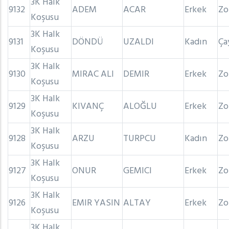
3K Halk
9132
ADEM
ACAR
Erkek
Zo
Koşusu
3K Halk
9131
DÖNDÜ
UZALDI
Kadın
Ça
Koşusu
3K Halk
9130
MIRAC ALI
DEMIR
Erkek
Zo
Koşusu
3K Halk
9129
KIVANÇ
ALOĞLU
Erkek
Zo
Koşusu
3K Halk
9128
ARZU
TURPCU
Kadın
Zo
Koşusu
3K Halk
9127
ONUR
GEMICI
Erkek
Zo
Koşusu
3K Halk
9126
EMIR YASIN
ALTAY
Erkek
Zo
Koşusu
3K Halk