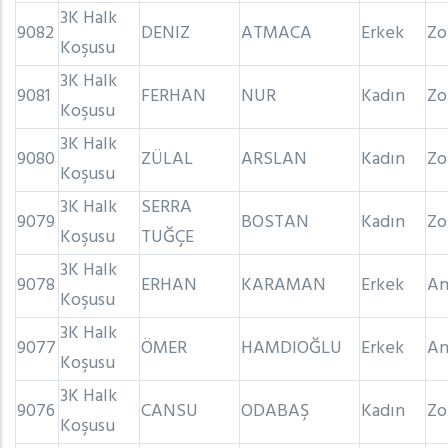
3K Halk
9082
DENIZ
ATMACA
Erkek
Zo
Koşusu
3K Halk
9081
FERHAN
NUR
Kadın
Zo
Koşusu
3K Halk
9080
ZÜLAL
ARSLAN
Kadın
Zo
Koşusu
3K Halk
SERRA
9079
BOSTAN
Kadın
Zo
Koşusu
TUĞÇE
3K Halk
9078
ERHAN
KARAMAN
Erkek
An
Koşusu
3K Halk
9077
ÖMER
HAMDIOĞLU
Erkek
An
Koşusu
3K Halk
9076
CANSU
ODABAŞ
Kadın
Zo
Koşusu