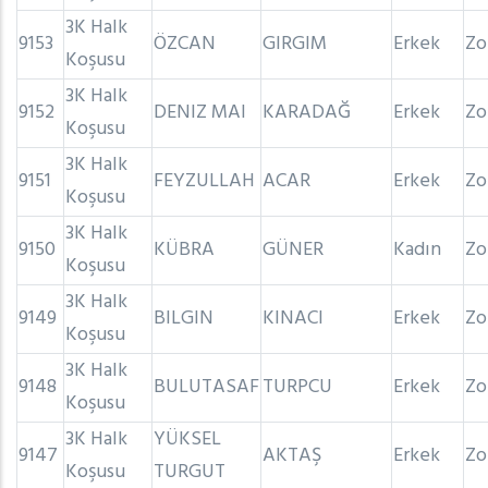
3K Halk
9153
ÖZCAN
GIRGIM
Erkek
Zo
Koşusu
3K Halk
9152
DENIZ MAI
KARADAĞ
Erkek
Zo
Koşusu
3K Halk
9151
FEYZULLAH
ACAR
Erkek
Zo
Koşusu
3K Halk
9150
KÜBRA
GÜNER
Kadın
Zo
Koşusu
3K Halk
9149
BILGIN
KINACI
Erkek
Zo
Koşusu
3K Halk
9148
BULUTASAF
TURPCU
Erkek
Zo
Koşusu
3K Halk
YÜKSEL
9147
AKTAŞ
Erkek
Zo
Koşusu
TURGUT