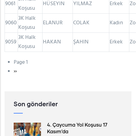
9061
HÜSEYIN
YILMAZ
Erkek
Zo
Koşusu
3K Halk
9060
ELANUR
COLAK
Kadın
Zo
Koşusu
3K Halk
9059
HAKAN
ŞAHIN
Erkek
Zo
Koşusu
Page 1
Sayfalama
Sonraki
››
sayfa
Son gönderiler
4. Çaycuma Yol Koşusu 17
Kasım’da