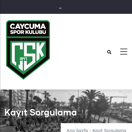
Ana
...
içeriğe
atla
Kayıt Sorgulama
Ana Sayfa
-
Kayıt Sorgulama