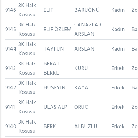
3K Halk
9146
ELIF
BARUÖNÜ
Kadın
Zo
Koşusu
3K Halk
CANAZLAR
9145
ELIF ÖZLEM
Kadın
Ba
Koşusu
ARSLAN
3K Halk
9144
TAYFUN
ARSLAN
Kadın
Ba
Koşusu
3K Halk
BERAT
9143
KURU
Erkek
Zo
Koşusu
BERKE
3K Halk
9142
HÜSEYIN
KAYA
Erkek
Ba
Koşusu
3K Halk
9141
ULAŞ ALP
ORUC
Erkek
Zo
Koşusu
3K Halk
9140
BERK
ALBUZLU
Erkek
Zo
Koşusu