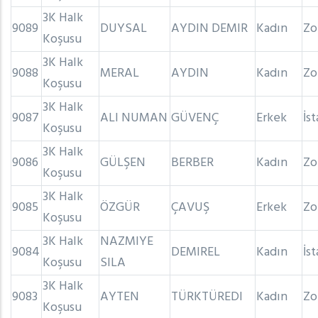
3K Halk
9089
DUYSAL
AYDIN DEMIR
Kadın
Zo
Koşusu
3K Halk
9088
MERAL
AYDIN
Kadın
Zo
Koşusu
3K Halk
9087
ALI NUMAN
GÜVENÇ
Erkek
İs
Koşusu
3K Halk
9086
GÜLŞEN
BERBER
Kadın
Zo
Koşusu
3K Halk
9085
ÖZGÜR
ÇAVUŞ
Erkek
Zo
Koşusu
3K Halk
NAZMIYE
9084
DEMIREL
Kadın
İs
Koşusu
SILA
3K Halk
9083
AYTEN
TÜRKTÜREDI
Kadın
Zo
Koşusu