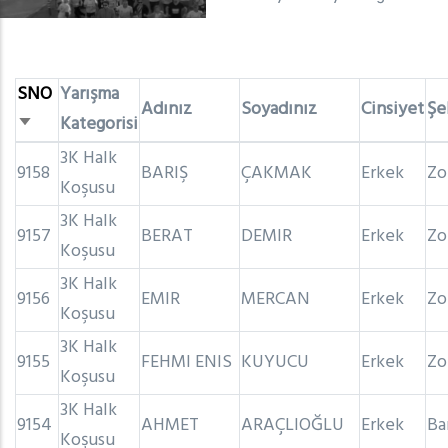
SNO
Yarışma
Adınız
Soyadınız
Cinsiyet
Şe
Kategorisi
Artan
sıralama
3K Halk
9158
BARIŞ
ÇAKMAK
Erkek
Zo
Koşusu
3K Halk
9157
BERAT
DEMIR
Erkek
Zo
Koşusu
3K Halk
9156
EMIR
MERCAN
Erkek
Zo
Koşusu
3K Halk
9155
FEHMI ENIS
KUYUCU
Erkek
Zo
Koşusu
3K Halk
9154
AHMET
ARAÇLIOĞLU
Erkek
Ba
Koşusu