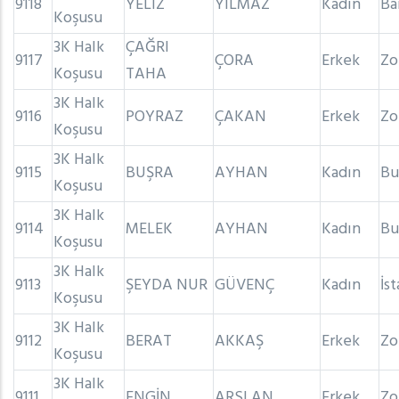
9118
YELIZ
YILMAZ
Kadın
Ba
Koşusu
3K Halk
ÇAĞRI
9117
ÇORA
Erkek
Zo
Koşusu
TAHA
3K Halk
9116
POYRAZ
ÇAKAN
Erkek
Zo
Koşusu
3K Halk
9115
BUŞRA
AYHAN
Kadın
Bu
Koşusu
3K Halk
9114
MELEK
AYHAN
Kadın
Bu
Koşusu
3K Halk
9113
ŞEYDA NUR
GÜVENÇ
Kadın
İs
Koşusu
3K Halk
9112
BERAT
AKKAŞ
Erkek
Zo
Koşusu
3K Halk
9111
ENGİN
ARSLAN
Erkek
Zo