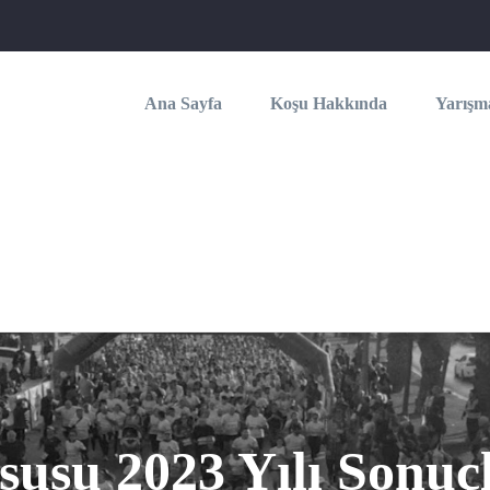
Main
navigation
Ana Sayfa
Koşu Hakkında
Yarışma
usu 2023 Yılı Sonuçl