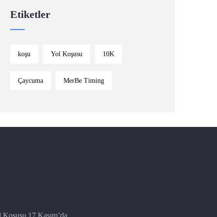
Etiketler
koşu
Yol Koşusu
10K
Çaycuma
MerBe Timing
l Koşusu 17 Kasım’da