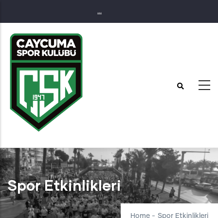
Skip
...
to
main
content
Spor Etkinlikleri
Home
-
Spor Etkinlikleri