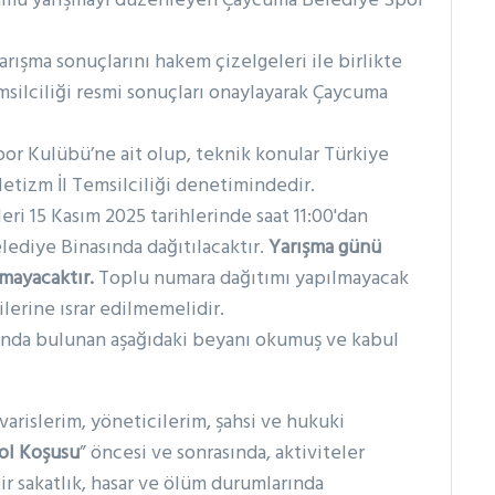
ulumu yarışmayı düzenleyen Çaycuma Belediye Spor
arışma sonuçlarını hakem çizelgeleri ile birlikte
msilciliği resmi sonuçları onaylayarak Çaycuma
r Kulübü’ne ait olup, teknik konular Türkiye
tizm İl Temsilciliği denetimindedir.
eri 15 Kasım 2025 tarihlerinde saat 11:00'dan
lediye Binasında dağıtılacaktır.
Yarışma günü
lmayacaktır.
Toplu numara dağıtımı yapılmayacak
ilerine ısrar edilmemelidir.
asında bulunan aşağıdaki beyanı okumuş ve kabul
varislerim, yöneticilerim, şahsi ve hukuki
ol Koşusu
” öncesi ve sonrasında, aktiviteler
r sakatlık, hasar ve ölüm durumlarında