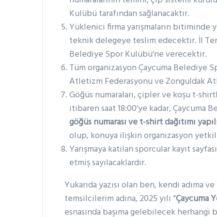
numaralarının temini, çip sistemi kur
Kulübü tarafından sağlanacaktır.
Yüklenici firma yarışmaların bitiminde y
teknik delegeye teslim edecektir. İl Te
Belediye Spor Kulübü’ne verecektir.
Tüm organizasyon Çaycuma Belediye Spo
Atletizm Federasyonu ve Zonguldak Atle
Göğüs numaraları, çipler ve koşu t-shirtl
itibaren saat 18:00’ye kadar, Çaycuma Be
göğüs numarası ve t-shirt dağıtımı yapı
olup, konuya ilişkin organizasyon yetkil
Yarışmaya katılan sporcular kayıt sayf
etmiş sayılacaklardır.
Yukarıda yazısı olan ben, kendi adıma ve 
temsilcilerim adına, 2025 yılı “
Çaycuma Y
esnasında başıma gelebilecek herhangi bi