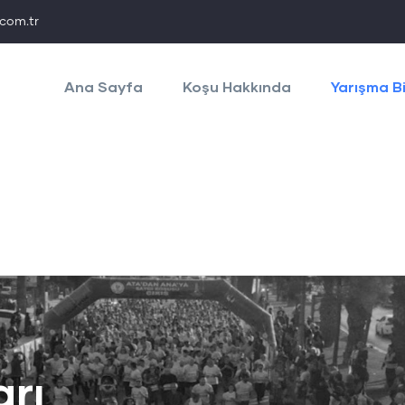
com.tr
Main
navigation
Ana Sayfa
Koşu Hakkında
Yarışma Bi
arı