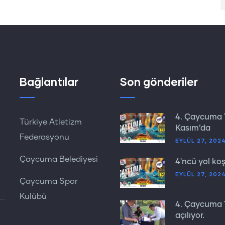
Bağlantılar
Son gönderiler
4. Çaycuma 
Türkiye Atletizm
Kasım’da
Federasyonu
EYLÜL 27, 202
Çaycuma Belediyesi
4'ncü yol ko
EYLÜL 27, 202
Çaycuma Spor
Kulübü
4. Çaycuma Y
açılıyor.