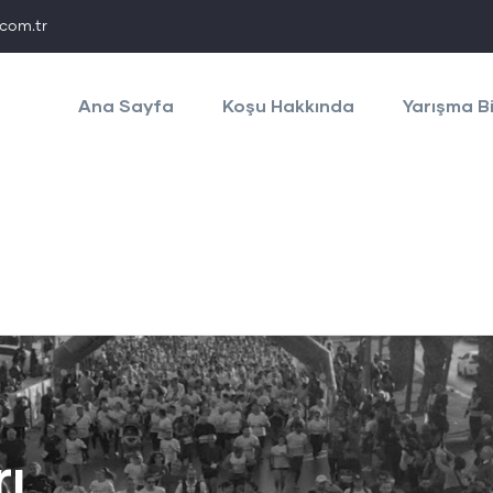
com.tr
Main
navigation
Ana Sayfa
Koşu Hakkında
Yarışma Bi
rı