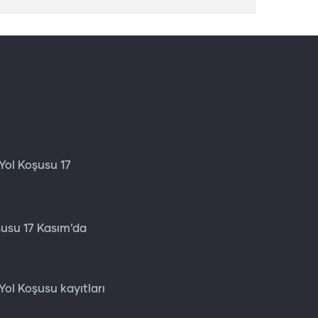
Yol Koşusu 17
4
şusu 17 Kasım’da
4
ol Koşusu kayıtları